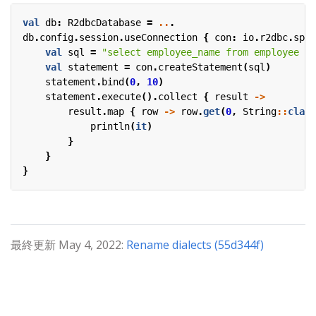
val
db
:
R2dbcDatabase
=
..
.
db
.
config
.
session
.
useConnection
{
con
:
io
.
r2dbc
.
spi
.
val
sql
=
"select employee_name from employee wh
val
statement
=
con
.
createStatement
(
sql
)
statement
.
bind
(
0
,
10
)
statement
.
execute
().
collect
{
result
->
result
.
map
{
row
->
row
.
get
(
0
,
String
::
class
println
(
it
)
}
}
}
最終更新 May 4, 2022:
Rename dialects (55d344f)