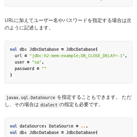
URLに加えてユーザー名やパスワードを指定する場合は次
のように記述します。
val
db
:
JdbcDatabase
=
JdbcDatabase
(
url
=
"jdbc:h2:mem:example;DB_CLOSE_DELAY=-1"
,
user
=
"sa"
,
password
=
""
)
を指定することもできます。 ただ
javax.sql.DataSource
し、その場合は
の指定も必要です。
dialect
val
dataSource
:
DataSource
=
..
.
val
db
:
JdbcDatabase
=
JdbcDatabase
(