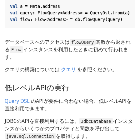
val
a
=
Meta
.
address
val
query
:
FlowQuery
<
Address
>
=
QueryDsl
.
from
(
a
)
val
flow
:
Flow
<
Address
>
=
db
.
flowQuery
(
query
)
データベースへのアクセスは
関数から返され
flowQuery
る
インスタンスを利用したときに初めて行われま
Flow
す。
クエリの構築については
クエリ
を参照ください。
低レベルAPIの実行
Query DSL
のAPIが要件に合わない場合、低レベルAPIを
直接利用できます。
JDBCのAPIを直接利用するには、
インスタ
JdbcDatabase
ンスからいくつかのプロパティと関数を呼び出して
を取得します。
java.sql.Connection