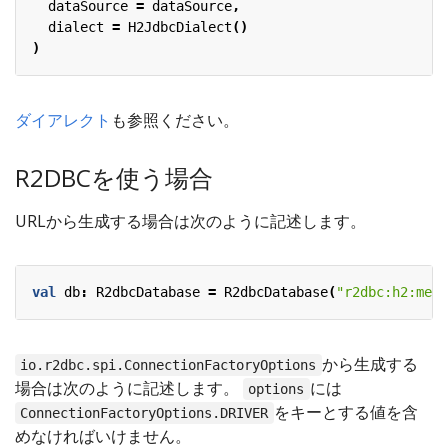
dataSource
=
dataSource
,
dialect
=
H2JdbcDialect
()
)
ダイアレクト
も参照ください。
R2DBCを使う場合
URLから生成する場合は次のように記述します。
val
db
:
R2dbcDatabase
=
R2dbcDatabase
(
"r2dbc:h2:mem:
から生成する
io.r2dbc.spi.ConnectionFactoryOptions
場合は次のように記述します。
には
options
をキーとする値を含
ConnectionFactoryOptions.DRIVER
めなければいけません。