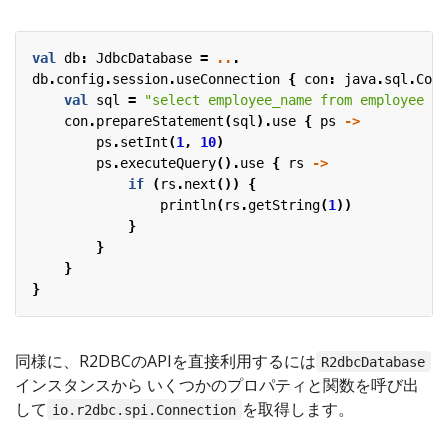
val
db
:
JdbcDatabase
=
..
.
db
.
config
.
session
.
useConnection
{
con
:
java
.
sql
.
Conn
val
sql
=
"select employee_name from employee wh
con
.
prepareStatement
(
sql
).
use
{
ps
->
ps
.
setInt
(
1
,
10
)
ps
.
executeQuery
().
use
{
rs
->
if
(
rs
.
next
())
{
println
(
rs
.
getString
(
1
))
}
}
}
}
同様に、R2DBCのAPIを直接利用するには
R2dbcDatabase
インスタンスから いくつかのプロパティと関数を呼び出
して
を取得します。
io.r2dbc.spi.Connection