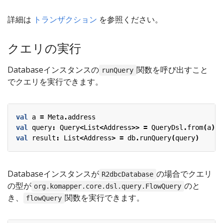
詳細は
トランザクション
を参照ください。
クエリの実行
Databaseインスタンスの
関数を呼び出すこと
runQuery
でクエリを実行できます。
val
a
=
Meta
.
address
val
query
:
Query
<
List
<
Address
>>
=
QueryDsl
.
from
(
a
)
val
result
:
List
<
Address
>
=
db
.
runQuery
(
query
)
Databaseインスタンスが
の場合でクエリ
R2dbcDatabase
の型が
のと
org.komapper.core.dsl.query.FlowQuery
き、
関数を実行できます。
flowQuery