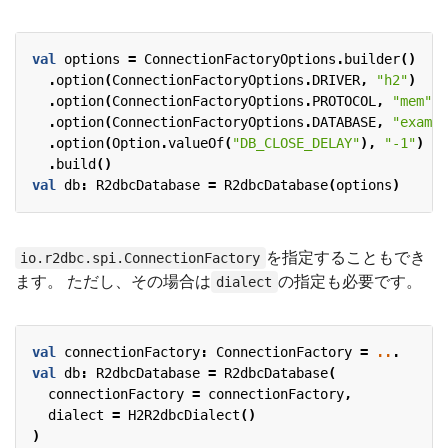
val
options
=
ConnectionFactoryOptions
.
builder
()
.
option
(
ConnectionFactoryOptions
.
DRIVER
,
"h2"
)
.
option
(
ConnectionFactoryOptions
.
PROTOCOL
,
"mem"
)
.
option
(
ConnectionFactoryOptions
.
DATABASE
,
"exampl
.
option
(
Option
.
valueOf
(
"DB_CLOSE_DELAY"
),
"-1"
)
.
build
()
val
db
:
R2dbcDatabase
=
R2dbcDatabase
(
options
)
を指定することもでき
io.r2dbc.spi.ConnectionFactory
ます。 ただし、その場合は
の指定も必要です。
dialect
val
connectionFactory
:
ConnectionFactory
=
..
.
val
db
:
R2dbcDatabase
=
R2dbcDatabase
(
connectionFactory
=
connectionFactory
,
dialect
=
H2R2dbcDialect
()
)