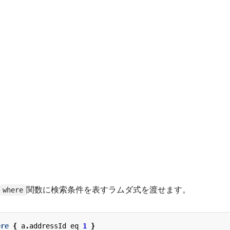
関数に検索条件を表すラムダ式を渡せます。
where
ere
{
a
.
addressId
eq
1
}