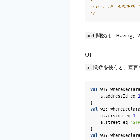
*/
関数は、Having
and
or
関数を使うと、宣言
or
val
w1
:
WhereDeclar
a
.
addressId
eq
}
val
w2
:
WhereDeclar
a
.
version
eq
1
a
.
street
eq
"ST
}
val
w3
:
WhereDeclar