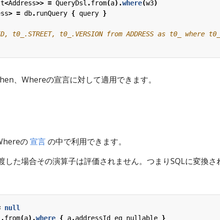
st
<
Address
>>
=
QueryDsl
.
from
(
a
).
where
(
w3
)
ess
>
=
db
.
runQuery
{
query
}
When、Whereの宣言に対して適用できます。
Whereの
宣言
の中で利用できます。
渡した場合その演算子は評価されません。つまりSQLに変換さ
=
null
l
.
from
(
a
).
where
{
a
.
addressId
eq
nullable
}