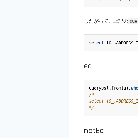
したがって、上記の
que
select
t0_
.
ADDRESS_
eq
QueryDsl
.
from
(
a
).
wh
*/
notEq