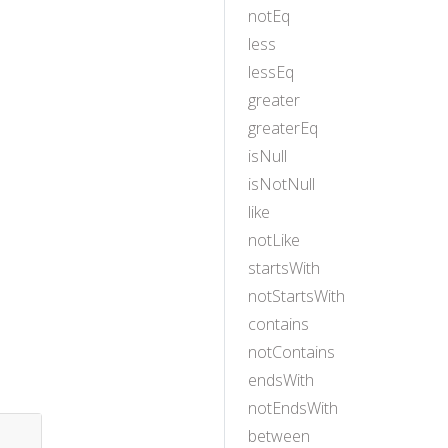
notEq
less
lessEq
greater
greaterEq
isNull
isNotNull
like
notLike
startsWith
notStartsWith
contains
notContains
endsWith
notEndsWith
between