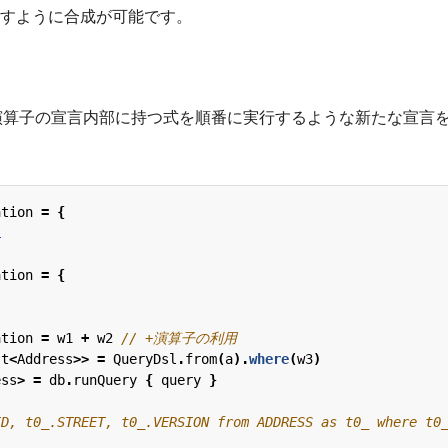
すように合成が可能です。
演算子の宣言内部に持つ式を順番に実行するような新たな宣言
ation
=
{
1
ation
=
{
ation
=
w1
+
w2
st
<
Address
>>
=
QueryDsl
.
from
(
a
).
where
(
w3
)
ess
>
=
db
.
runQuery
{
query
}