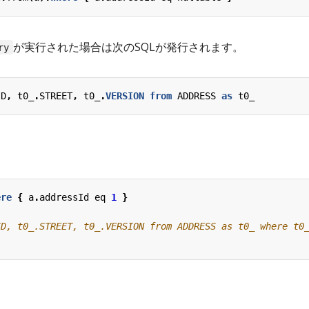
が実行された場合は次のSQLが発行されます。
ry
ID
,
t0_
.
STREET
,
t0_
.
VERSION
from
ADDRESS
as
t0_
ere
{
a
.
addressId
eq
1
}