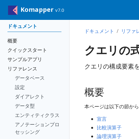
Komapper
v7.0
ドキュメント
ドキュメント
リファ
概要
クエリの
クイックスタート
サンプルアプリ
クエリの構成要素
リファレンス
データベース
設定
概要
ダイアレクト
データ型
本ページは以下の節から
エンティティクラス
宣言
アノテーションプロ
比較演算子
セッシング
論理演算子