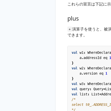
これらの宣言は下記に示
plus
演算子を使うと、被
+
できます。
val
w1
:
WhereDeclar
a
.
addressId
eq
}
val
w2
:
WhereDeclar
a
.
version
eq
1
}
val
w3
:
WhereDeclar
val
query
:
Query
<
Li
val
list
:
List
<
Addr
*/