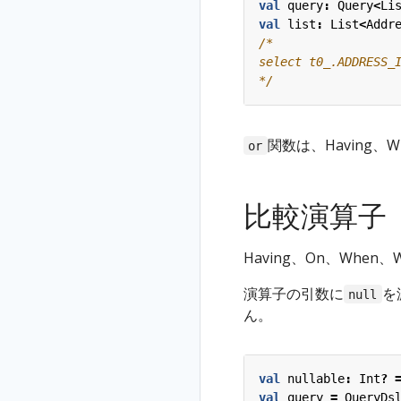
val
query
:
Query
<
Li
val
list
:
List
<
Addr
*/
関数は、Having、
or
比較演算子
Having、On、When、
演算子の引数に
を
null
ん。
val
nullable
:
Int
?
val
query
=
QueryDs