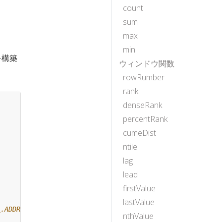
count
sum
max
min
を構築
ウィンドウ関数
rowRumber
rank
denseRank
percentRank
cumeDist
ntile
lag
lead
firstValue
lastValue
nthValue