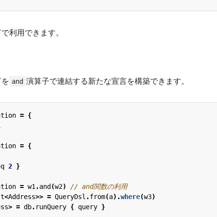
言で利用できます。
言を
演算子で連結する新たな宣言を構築できます。
and
ation
=
{
1
ation
=
{
eq
2
}
ation
=
w1
.
and
(
w2
)
st
<
Address
>>
=
QueryDsl
.
from
(
a
).
where
(
w3
)
ess
>
=
db
.
runQuery
{
query
}