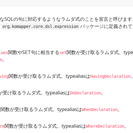
ようなSQLの句に対応するようなラムダ式のことを宣言と呼びます
て
パッケージに定義されて
org.komapper.core.dsl.expression
関数やSET句に相当する
関数が受け取るラムダ式。typeal
lues
set
。
n
関数が受け取るラムダ式。typealiasは
ving
HavingDeclaration
受け取るラムダ式。typealiasは
。
OnDeclaration
関数が受け取るラムダ式。typealiasは
。
n
WhenDeclaration
関数が受け取るラムダ式。typealiasは
。
re
WhereDeclaration