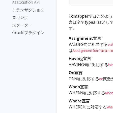
Association API
トランザクション
Komapperではこの
ロギング
言は全てtypealiasとし
スターター
す。
Gradleプラグイン
Assignment宣言
VALUES句に相当する
va
は
AssignmentDeclaratio
Having宣言
HAVING句に対応する
ha
On宣言
ON句に対応する
関数が
on
When宣言
WHEN句に対応する
Whe
Where宣言
WHERE句に対応する
whe