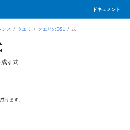
ドキュメント
レンス
クエリ
クエリのDSL
式
式
を成す式
成ります。