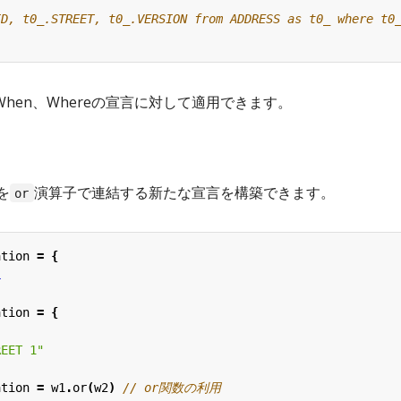
、When、Whereの宣言に対して適用できます。
を
演算子で連結する新たな宣言を構築できます。
or
ation
=
{
1
ation
=
{
REET 1"
ation
=
w1
.
or
(
w2
)