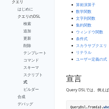
クエリ
算術演算子
はじめに
数学関数
クエリのDSL
文字列関数
検索
集約関数
追加
ウィンドウ関数
更新
条件式
削除
スカラサブクエリ
リテラル
テンプレート
ユーザー定義の式
コマンド
スキーマ
スクリプト
宣言
式
ビルダー
Query DSLでは、例えば
合成
デバッグ
QueryDsl
.
from
(
a
).
wh