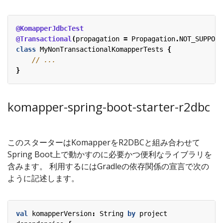
@KomapperJdbcTest
@Transactional
(
propagation
=
Propagation
.
NOT_SUPPORT
class
MyNonTransactionalKomapperTests
{
}
komapper-spring-boot-starter-r2dbc
このスターターはKomapperをR2DBCと組み合わせて
Spring Boot上で動かすのに必要かつ便利なライブラリを
含みます。 利用するにはGradleの依存関係の宣言で次の
ように記述します。
val
komapperVersion
:
String
by
project