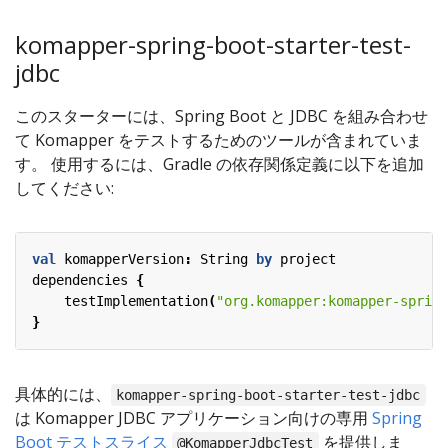
komapper-spring-boot-starter-test-
jdbc
このスターターには、Spring Boot と JDBC を組み合わせ
て Komapper をテストするためのツールが含まれていま
す。 使用するには、Gradle の依存関係定義に以下を追加
してください:
val
komapperVersion
:
String
by
project
dependencies
{
testImplementation
(
"org.komapper:komapper-spring
}
具体的には、
komapper-spring-boot-starter-test-jdbc
は Komapper JDBC アプリケーション向けの専用
Spring
Boot テストスライス
を提供しま
@KomapperJdbcTest